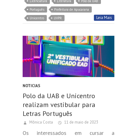
Licenciatura
Literatura
Polo da UAB
Português
Prefeitura de Apucarana
Leia Mais
Unicentro
UVPR
NOTICIAS
Polo da UAB e Unicentro
realizam vestibular para
Letras Português
Mônica Costa
11 de maio de 2023
Os interessados em cursar a