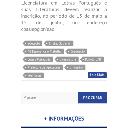
Licenciatura em Letras Português e
suas Literaturas devem realizar a
inscrição, no período de 15 de maio a
15 de junho, no endereço
cps.uepg.br/ead
educação
Ensino Superior
Fé Esperança e Trabalho
Graduação
Letras Português
Licenciatura
Polo da UAB
Prefeitura de Apucarana
Unicentro
Leia Mais
Vestibular
Search
+ INFORMAÇÕES