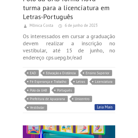
turma para a licenciatura em
Letras-Português
Mônica Costa
6 de junho de 2023
Os interessados em cursar a graduação
devem realizar a inscrição no
vestibular, até 15 de junho, no
endereço cps.uepg.br/ead
EAD
Educação a Distância
Ensino Superior
Fé Esperança e Trabalho
Letras
Licenciatura
Polo da UAB
Português
Prefeitura de Apucarana
Unicentro
Leia Mais
Vestibular