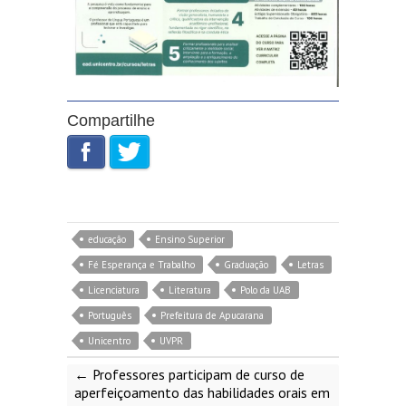
Compartilhe
educação
Ensino Superior
Fé Esperança e Trabalho
Graduação
Letras
Licenciatura
Literatura
Polo da UAB
Português
Prefeitura de Apucarana
Unicentro
UVPR
←
Professores participam de curso de
aperfeiçoamento das habilidades orais em