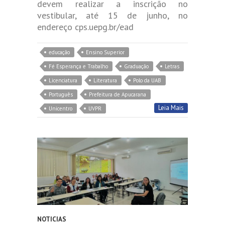
devem realizar a inscrição no
vestibular, até 15 de junho, no
endereço cps.uepg.br/ead
educação
Ensino Superior
Fé Esperança e Trabalho
Graduação
Letras
Licenciatura
Literatura
Polo da UAB
Português
Prefeitura de Apucarana
Leia Mais
Unicentro
UVPR
NOTICIAS