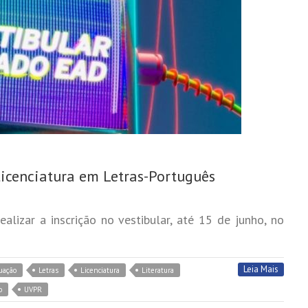
icenciatura em Letras-Português
lizar a inscrição no vestibular, até 15 de junho, no
Leia Mais
uação
Letras
Licenciatura
Literatura
o
UVPR