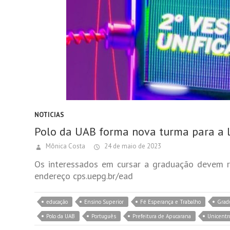
NOTICIAS
Polo da UAB forma nova turma para a l
Mônica Costa
24 de maio de 2023
Os interessados em cursar a graduação devem rea
endereço cps.uepg.br/ead
educação
Ensino Superior
Fé Esperança e Trabalho
Grad
Polo da UAB
Português
Prefeitura de Apucarana
Unicentr