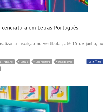
icenciatura em Letras-Português
lizar a inscrição no vestibular, até 15 de junho, no
Leia Mais
e Trabalho
Letras
Licenciatura
Polo da UAB