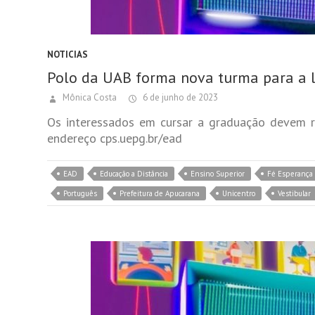
NOTICIAS
Polo da UAB forma nova turma para a l
Mônica Costa
6 de junho de 2023
Os interessados em cursar a graduação devem rea
endereço cps.uepg.br/ead
EAD
Educação a Distância
Ensino Superior
Fé Esperança 
Português
Prefeitura de Apucarana
Unicentro
Vestibular