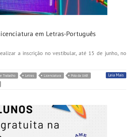
icenciatura em Letras-Português
lizar a inscrição no vestibular, até 15 de junho, no
Leia Mais
e Trabalho
Letras
Licenciatura
Polo da UAB