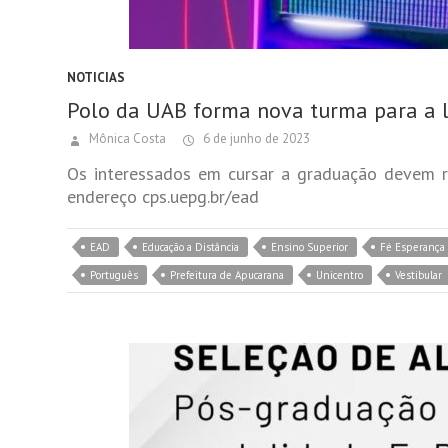
NOTICIAS
Polo da UAB forma nova turma para a l
Mônica Costa
6 de junho de 2023
Os interessados em cursar a graduação devem rea
endereço cps.uepg.br/ead
EAD
Educação a Distância
Ensino Superior
Fé Esperança 
Português
Prefeitura de Apucarana
Unicentro
Vestibular