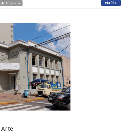
Leia Mais
a de Apucarana
 Arte