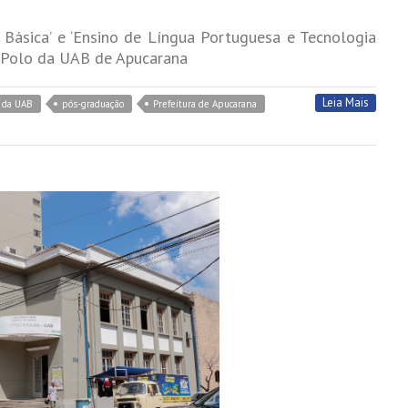
Básica’ e ‘Ensino de Língua Portuguesa e Tecnologia
o Polo da UAB de Apucarana
Leia Mais
o da UAB
pós-graduação
Prefeitura de Apucarana