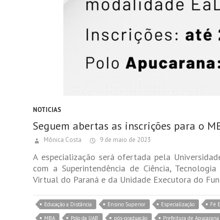
NOTICIAS
Seguem abertas as inscrições para o M
Mônica Costa
9 de maio de 2023
A especialização será ofertada pela Universidad
com a Superintendência de Ciência, Tecnologia 
Virtual do Paraná e da Unidade Executora do Fu
Educação a Distância
Ensino Superior
Especialização
Fé 
MBA
Polo da UAB
pós-graduação
Prefeitura de Apucarana