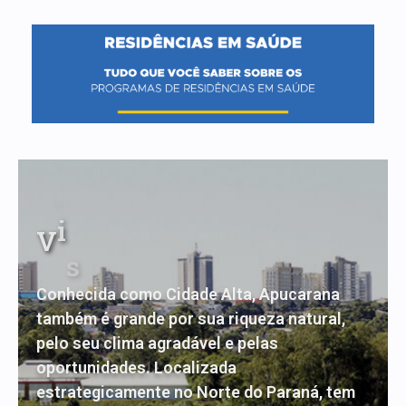
n
a
a
c
V
i
s
i
t
e
A
p
u
r
a
Conhecida como Cidade Alta, Apucarana
também é grande por sua riqueza natural,
pelo seu clima agradável e pelas
oportunidades. Localizada
estrategicamente no Norte do Paraná, tem