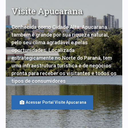
V
i
s
i
t
e
A
p
u
c
a
r
a
n
a
Conhecida como Cidade Alta, Apucarana
também é grande por sua riqueza natural,
pelo seu clima agradável e pelas
oportunidades. Localizada
estrategicamente no Norte do Paraná, tem
uma infraestrutura turística e de negócios
pronta para receber os visitantes e todos os
tipos de consumidores
Acessar Portal Visite Apucarana