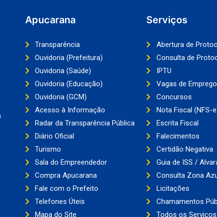
Apucarana
Serviços
Transparência
Abertura de Proto
Ouvidoria (Prefeitura)
Consulta de Proto
Ouvidoria (Saúde)
IPTU
Ouvidoria (Educação)
Vagas de Emprego
Ouvidoria (GCM)
Concursos
Acesso à Informação
Nota Fiscal (NFS-e
a
Radar da Transparência Pública
Escrita Fiscal
Diário Oficial
Falecimentos
Turismo
Certidão Negativa
Sala do Empreendedor
Guia de ISS / Alvar
Compra Apucarana
Consulta Zona Azu
Fale com o Prefeito
Licitações
Telefones Úteis
Chamamentos Púb
Mapa do Site
Todos os Serviços