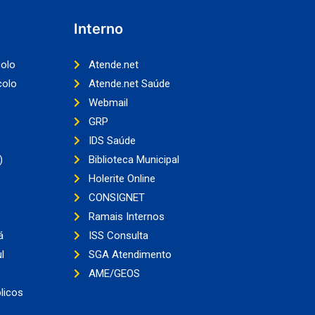
Interno
colo
Atende.net
colo
Atende.net Saúde
Webmail
GRP
IDS Saúde
)
Biblioteca Municipal
Holerite Online
CONSIGNET
Ramais Internos
á
ISS Consulta
l
SGA Atendimento
AME/GEOS
licos