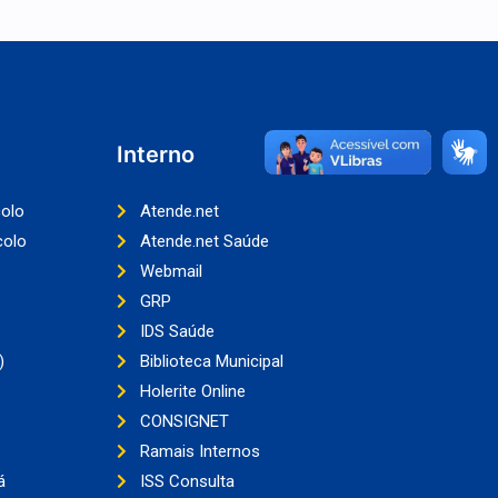
Interno
colo
Atende.net
colo
Atende.net Saúde
Webmail
GRP
IDS Saúde
)
Biblioteca Municipal
Holerite Online
CONSIGNET
Ramais Internos
á
ISS Consulta