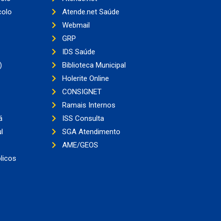
colo
Atende.net Saúde
Webmail
GRP
IDS Saúde
)
Biblioteca Municipal
Holerite Online
CONSIGNET
Ramais Internos
á
ISS Consulta
l
SGA Atendimento
AME/GEOS
licos