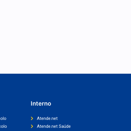
Interno
colo
Atende.net
colo
Atende.net Saúde