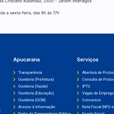
da Cristiano Kussmaul, 2500 - Jardim Interlagos
da a sexta-feira, das 8h às 17h
Apucarana
Serviços
Transparência
Abertura de Proto
Ouvidoria (Prefeitura)
Consulta de Proto
Ouvidoria (Saúde)
IPTU
Ouvidoria (Educação)
Vagas de Emprego
Ouvidoria (GCM)
Concursos
Acesso à Informação
Nota Fiscal (NFS-e
a
Radar da Transparência Pública
Escrita Fiscal