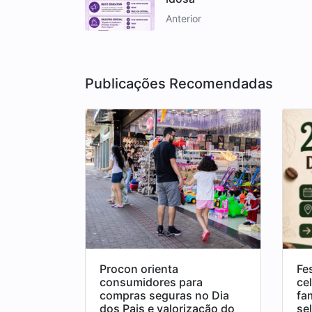
Anterior
Publicações Recomendadas
Procon orienta
Fe
consumidores para
ce
compras seguras no Dia
fa
dos Pais e valorização do
se