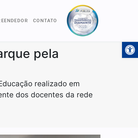
REENDEDOR
CONTATO
Open 
arque pela
 Educação realizado em
ente dos docentes da rede