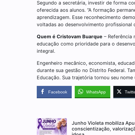
Segundo a secretária, investir de forma co
oferecida aos alunos. “A formação permane
aprendizagem. Esse reconhecimento demons
voltadas ao desenvolvimento profissional 
Quem é Cristovam Buarque
– Referência 
educação como prioridade para o desenvol
integral.
Engenheiro mecânico, economista, educador
durante sua gestão no Distrito Federal. Ta
Educação. Sua trajetória tornou seu nome 
Facebook
WhatsApp
Twitt
Junho Violeta mobiliza Ap
conscientização, valorizaç
idosa