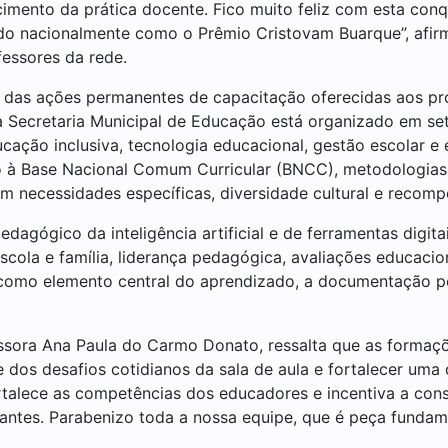
imento da prática docente. Fico muito feliz com esta conq
do nacionalmente como o Prêmio Cristovam Buarque”, afirm
essores da rede.
 das ações permanentes de capacitação oferecidas aos pr
 Secretaria Municipal de Educação está organizado em se
cação inclusiva, tecnologia educacional, gestão escolar e 
o à Base Nacional Comum Curricular (BNCC), metodologias 
m necessidades específicas, diversidade cultural e recom
gógico da inteligência artificial e de ferramentas digita
escola e família, liderança pedagógica, avaliações educac
r como elemento central do aprendizado, a documentação p
essora Ana Paula do Carmo Donato, ressalta que as formaçõ
 dos desafios cotidianos da sala de aula e fortalecer um
fortalece as competências dos educadores e incentiva a con
antes. Parabenizo toda a nossa equipe, que é peça fundame