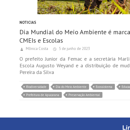
NOTICIAS
Dia Mundial do Meio Ambiente é marcad
CMEIs e Escolas
Mônica Costa
5 de junho de 2023
O prefeito Junior da Femac e a secretária Marl
Escola Augusto Weyand e a distribuição de muda
Pereira da Silva
Biodiversidade
Dia do Meio Ambiente
Ecossistema
Educa
Prefeitura de Apucarana
Preservação Ambiental
Li