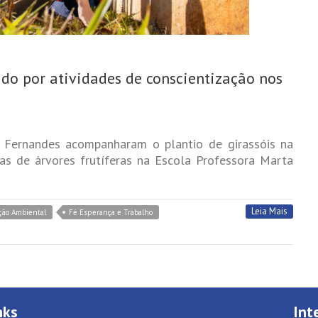
o por atividades de conscientização nos
i Fernandes acompanharam o plantio de girassóis na
s de árvores frutíferas na Escola Professora Marta
Leia Mais
ção Ambiental
Fé Esperança e Trabalho
nks
Int