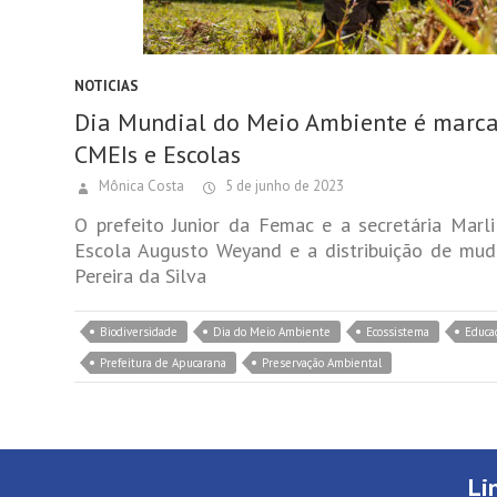
NOTICIAS
Dia Mundial do Meio Ambiente é marcad
CMEIs e Escolas
Mônica Costa
5 de junho de 2023
O prefeito Junior da Femac e a secretária Marl
Escola Augusto Weyand e a distribuição de muda
Pereira da Silva
Biodiversidade
Dia do Meio Ambiente
Ecossistema
Educa
Prefeitura de Apucarana
Preservação Ambiental
Li