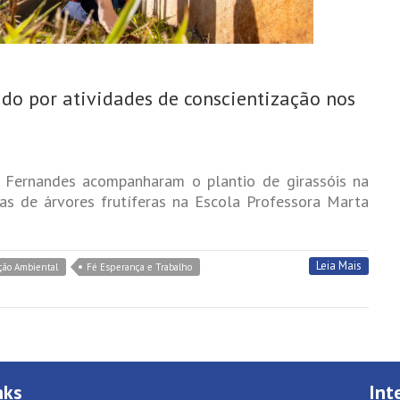
o por atividades de conscientização nos
i Fernandes acompanharam o plantio de girassóis na
s de árvores frutíferas na Escola Professora Marta
Leia Mais
ção Ambiental
Fé Esperança e Trabalho
nks
Int