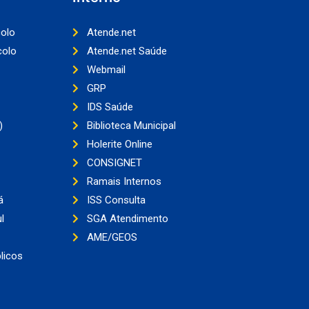
colo
Atende.net
colo
Atende.net Saúde
Webmail
GRP
IDS Saúde
)
Biblioteca Municipal
Holerite Online
CONSIGNET
Ramais Internos
á
ISS Consulta
l
SGA Atendimento
AME/GEOS
licos