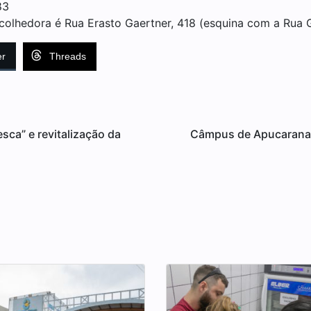
83
olhedora é Rua Erasto Gaertner, 418 (esquina com a Rua G
er
Threads
esca” e revitalização da
Câmpus de Apucarana 