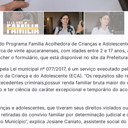
 do Programa Família Acolhedora de Crianças e Adolescente
ca de vinte apucaranenses, com idades entre 2 e 17 anos, 
her o formulário, que está disponível no site da Prefeitur
pela Lei municipal nº 077/2017, é um serviço executado pel
o da Criança e do Adolescente (ECA). “Os requisitos são r
ecedentes criminais,possuir renda familiar bruta maior do q
e ter ciência do caráter excepcional e temporário do acolh
anças e adolescentes, que tiveram seus direitos violados 
etiradas do convívio familiar por determinação judicial e 
o Município”, explica Josiane Caniato, assistente social d