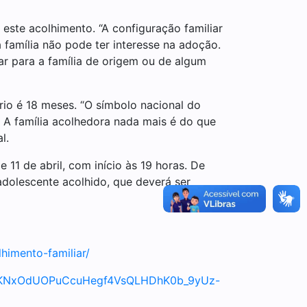
 este acolhimento. “A configuração familiar
 família não pode ter interesse na adoção.
rnar para a família de origem ou de algum
io é 18 meses. “O símbolo nacional do
A família acolhedora nada mais é do que
l.
 11 de abril, com início às 19 horas. De
adolescente acolhido, que deverá ser
himento-familiar/
fQhKNxOdUOPuCcuHegf4VsQLHDhK0b_9yUz-