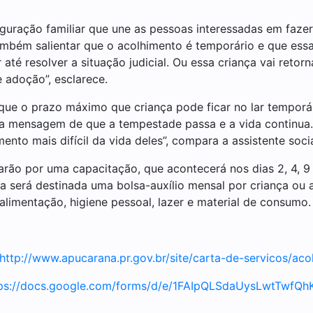
iguração familiar que une as pessoas interessadas em fazer
ambém salientar que o acolhimento é temporário e que essa
r até resolver a situação judicial. Ou essa criança vai reto
 adoção”, esclarece.
ue o prazo máximo que criança pode ficar no lar temporár
 mensagem de que a tempestade passa e a vida continua. 
to mais difícil da vida deles”, compara a assistente socia
rão por uma capacitação, que acontecerá nos dias 2, 4, 9 e
da será destinada uma bolsa-auxílio mensal por criança ou 
imentação, higiene pessoal, lazer e material de consumo.
http://www.apucarana.pr.gov.br/site/carta-de-servicos/acol
tps://docs.google.com/forms/d/e/1FAIpQLSdaUysLwtTw