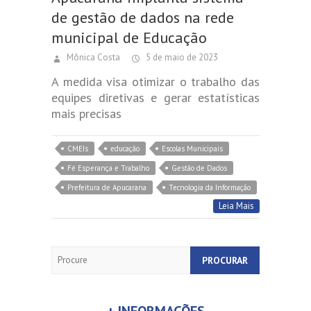
de gestão de dados na rede
municipal de Educação
Mônica Costa
5 de maio de 2023
A medida visa otimizar o trabalho das
equipes diretivas e gerar estatísticas
mais precisas
CMEIs
educação
Escolas Municipais
Fé Esperança e Trabalho
Gestão de Dados
Prefeitura de Apucarana
Tecnologia da Informação
Leia Mais
Search
+ INFORMAÇÕES