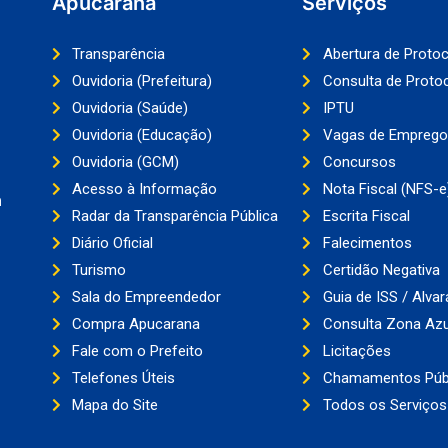
Apucarana
Serviços
Transparência
Abertura de Proto
Ouvidoria (Prefeitura)
Consulta de Proto
Ouvidoria (Saúde)
IPTU
Ouvidoria (Educação)
Vagas de Emprego
Ouvidoria (GCM)
Concursos
Acesso à Informação
Nota Fiscal (NFS-e
a
Radar da Transparência Pública
Escrita Fiscal
Diário Oficial
Falecimentos
Turismo
Certidão Negativa
Sala do Empreendedor
Guia de ISS / Alvar
Compra Apucarana
Consulta Zona Azu
Fale com o Prefeito
Licitações
Telefones Úteis
Chamamentos Púb
Mapa do Site
Todos os Serviços