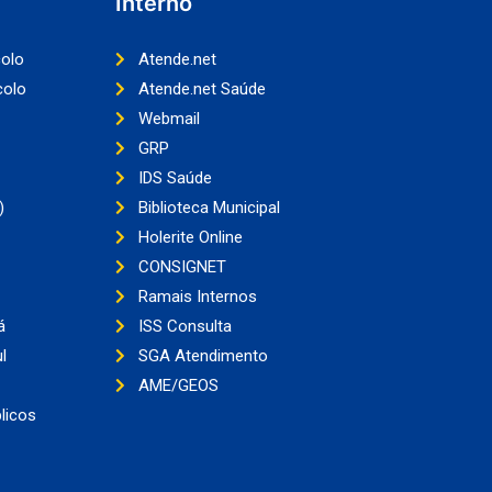
Interno
colo
Atende.net
colo
Atende.net Saúde
Webmail
GRP
IDS Saúde
)
Biblioteca Municipal
Holerite Online
CONSIGNET
Ramais Internos
á
ISS Consulta
l
SGA Atendimento
AME/GEOS
licos