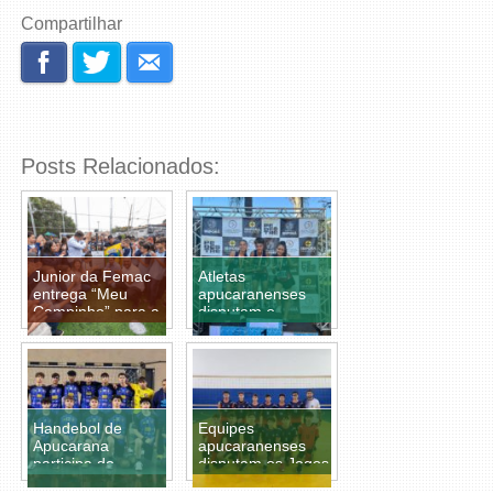
Compartilhar
Posts Relacionados:
Junior da Femac
Atletas
entrega “Meu
apucaranenses
Campinho” para a
disputam o
região do Catuaí e
Estadual de
Parigot de Souza
Atletismo Sub-18
Handebol de
Equipes
Apucarana
apucaranenses
participa do
disputam os Jogos
Paranaense Sub-
Abertos de Cambé