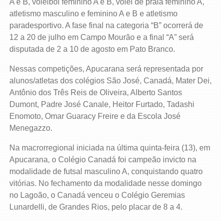
A e B, voleibol feminino A e B, vôlei de praia feminino A,
atletismo masculino e feminino A e B e atletismo
paradesportivo. A fase final na categoria “B” ocorrerá de
12 a 20 de julho em Campo Mourão e a final “A” será
disputada de 2 a 10 de agosto em Pato Branco.
Nessas competições, Apucarana será representada por
alunos/atletas dos colégios São José, Canadá, Mater Dei,
Antônio dos Três Reis de Oliveira, Alberto Santos
Dumont, Padre José Canale, Heitor Furtado, Tadashi
Enomoto, Omar Guaracy Freire e da Escola José
Menegazzo.
Na macrorregional iniciada na última quinta-feira (13), em
Apucarana, o Colégio Canadá foi campeão invicto na
modalidade de futsal masculino A, conquistando quatro
vitórias. No fechamento da modalidade nesse domingo
no Lagoão, o Canadá venceu o Colégio Geremias
Lunardelli, de Grandes Rios, pelo placar de 8 a 4.