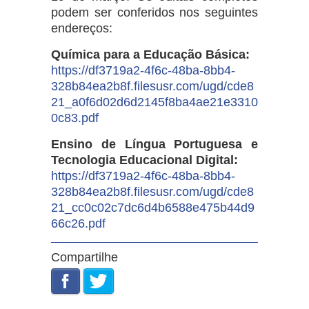
podem ser conferidos nos seguintes
endereços:
Química para a Educação Básica:
https://df3719a2-4f6c-48ba-8bb4-
328b84ea2b8f.filesusr.com/ugd/cde8
21_a0f6d02d6d2145f8ba4ae21e3310
0c83.pdf
Ensino de Língua Portuguesa e
Tecnologia Educacional Digital:
https://df3719a2-4f6c-48ba-8bb4-
328b84ea2b8f.filesusr.com/ugd/cde8
21_cc0c02c7dc6d4b6588e475b44d9
66c26.pdf
Compartilhe