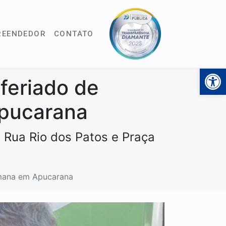
REENDEDOR
CONTATO
Open 
feriado de
Apucarana
 Rua Rio dos Patos e Praça
semana em Apucarana