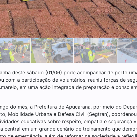
anhã deste sábado (01/06) pode acompanhar de perto uma 
tou com a participação de voluntários, reuniu forças de se
Amarelo, em uma ação integrada de preparação e conscient
ongo do mês, a Prefeitura de Apucarana, por meio do Depa
ito, Mobilidade Urbana e Defesa Civil (Segtran), coordeno
tividades educativas sobre respeito, empatia e segurança 
a central em um grande cenário de treinamento que demonst
to de emergência, além de reforçar na sociedade a reflexã