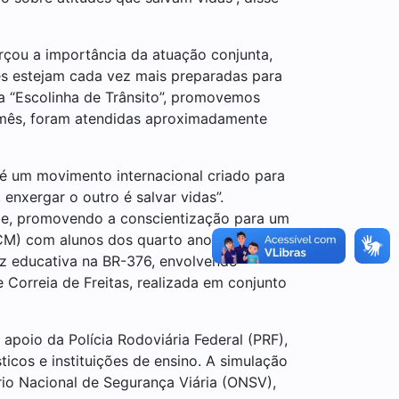
orçou a importância da atuação conjunta,
es estejam cada vez mais preparadas para
 “Escolinha de Trânsito”, promovemos
e mês, foram atendidas aproximadamente
 é um movimento internacional criado para
 enxergar o outro é salvar vidas”.
de, promovendo a conscientização para um
(GCM) com alunos dos quarto anos da rede
itz educativa na BR-376, envolvendo
e Correia de Freitas, realizada em conjunto
poio da Polícia Rodoviária Federal (PRF),
icos e instituições de ensino. A simulação
rio Nacional de Segurança Viária (ONSV),