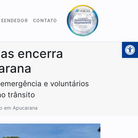
REENDEDOR
CONTATO
Open 
mas encerra
arana
 emergência e voluntários
o trânsito
lo em Apucarana