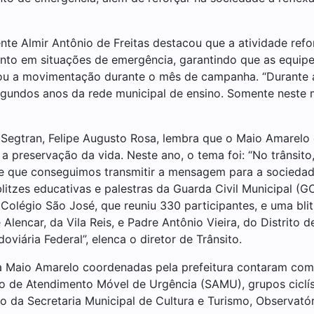
ente Almir Antônio de Freitas destacou que a atividade ref
nto em situações de emergência, garantindo que as equip
ou a movimentação durante o mês de campanha. “Durante a
 segundos anos da rede municipal de ensino. Somente nest
 Segtran, Felipe Augusto Rosa, lembra que o Maio Amarelo
 a preservação da vida. Neste ano, o tema foi: “No trânsito,
 que conseguimos transmitir a mensagem para a socieda
 blitzes educativas e palestras da Guarda Civil Municipal 
o Colégio São José, que reuniu 330 participantes, e uma bl
lencar, da Vila Reis, e Padre Antônio Vieira, do Distrito d
viária Federal”, elenca o diretor de Trânsito.
Maio Amarelo coordenadas pela prefeitura contaram com a
ço de Atendimento Móvel de Urgência (SAMU), grupos ciclíst
o da Secretaria Municipal de Cultura e Turismo, Observató