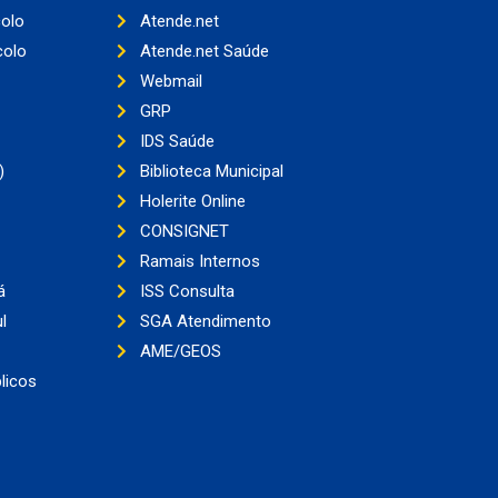
colo
Atende.net
colo
Atende.net Saúde
Webmail
GRP
IDS Saúde
)
Biblioteca Municipal
Holerite Online
CONSIGNET
Ramais Internos
á
ISS Consulta
l
SGA Atendimento
AME/GEOS
licos