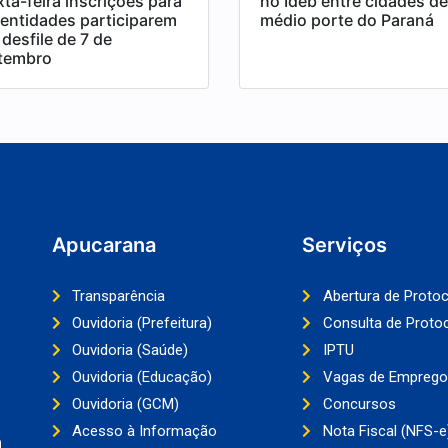
xta-feira inscrições para
no Ideb entre cidades de
 entidades participarem
médio porte do Paraná
desfile de 7 de
tembro
Apucarana
Serviços
Transparência
Abertura de Proto
Ouvidoria (Prefeitura)
Consulta de Proto
Ouvidoria (Saúde)
IPTU
Ouvidoria (Educação)
Vagas de Emprego
Ouvidoria (GCM)
Concursos
Acesso à Informação
Nota Fiscal (NFS-e
a