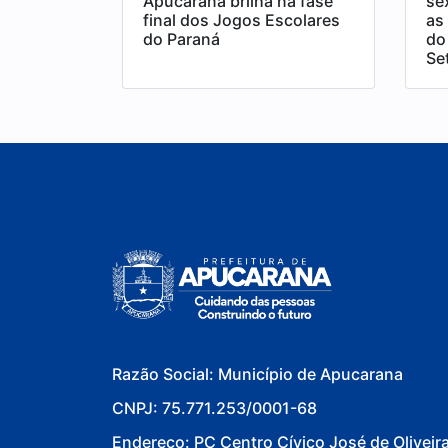
Apucarana brilha na fase
se
final dos Jogos Escolares
as
do Paraná
do 
Se
Razão Social: Município de Apucarana
CNPJ: 75.771.253/0001-68
Endereço: PC Centro Cívico José de Oliveir