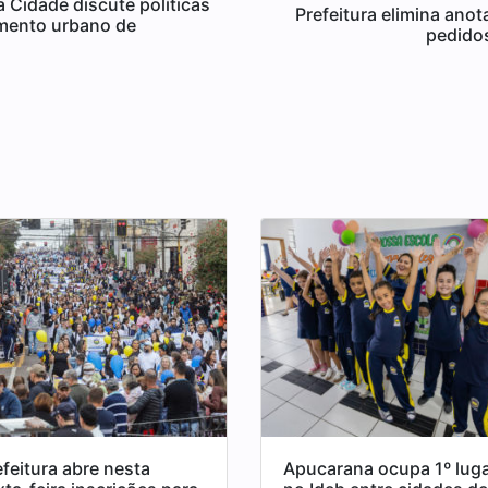
 Cidade discute políticas
Prefeitura elimina ano
imento urbano de
pedidos
efeitura abre nesta
Apucarana ocupa 1º lug