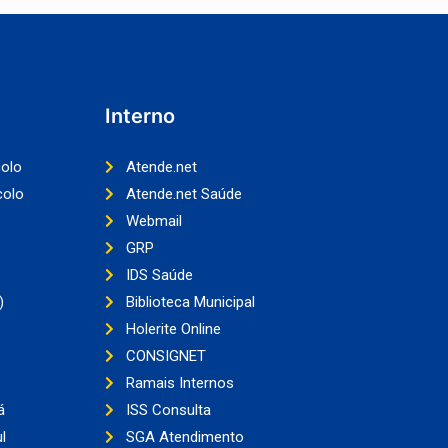
Interno
colo
Atende.net
colo
Atende.net Saúde
Webmail
GRP
IDS Saúde
)
Biblioteca Municipal
Holerite Online
CONSIGNET
Ramais Internos
á
ISS Consulta
l
SGA Atendimento