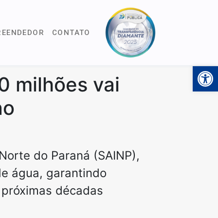
REENDEDOR
CONTATO
Open 
0 milhões vai
no
Norte do Paraná (SAINP),
de água, garantindo
s próximas décadas