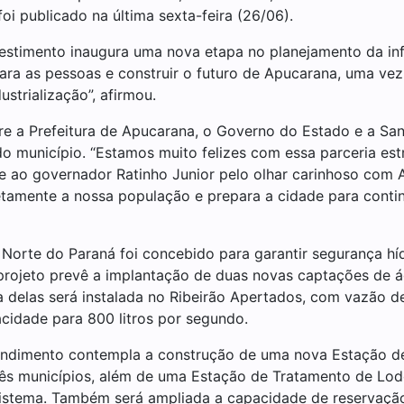
foi publicado na última sexta-feira (26/06).
estimento inaugura uma nova etapa no planejamento da inf
 para as pessoas e construir o futuro de Apucarana, uma v
strialização”, afirmou.
re a Prefeitura de Apucarana, o Governo do Estado e a Sane
o município. “Estamos muito felizes com essa parceria estr
, e ao governador Ratinho Junior pelo olhar carinhoso com
retamente a nossa população e prepara a cidade para cont
orte do Paraná foi concebido para garantir segurança hídr
projeto prevê a implantação de duas novas captações de 
 delas será instalada no Ribeirão Apertados, com vazão de
cidade para 800 litros por segundo.
ndimento contempla a construção de uma nova Estação de
rês municípios, além de uma Estação de Tratamento de Lo
 sistema. Também será ampliada a capacidade de reservaç