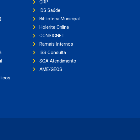
GRP
IDS Saúde
)
Biblioteca Municipal
Holerite Online
CONSIGNET
Ramais Internos
á
ISS Consulta
l
SGA Atendimento
AME/GEOS
licos