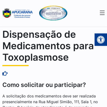
Dispensação de
Open 
Medicamentos para
Toxoplasmose
Como solicitar ou participar?
A solicitação dos medicamentos deve ser realizada
presencialmente na Rua Miguel Simião, 111, Sala 1, no