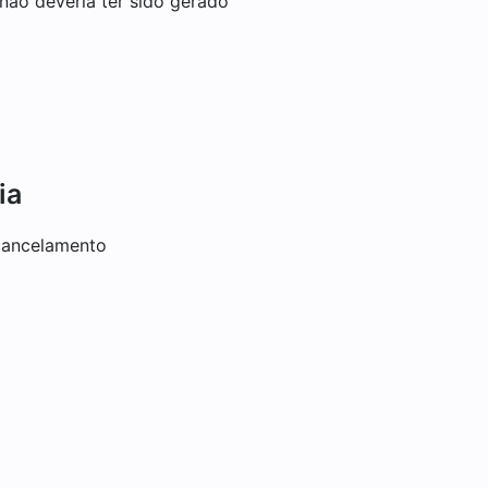
não deveria ter sido gerado
ia
cancelamento