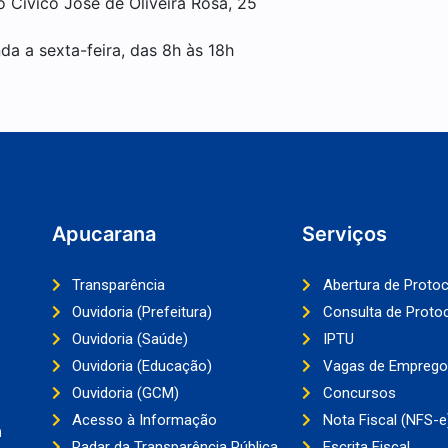
o Cívico José de Oliveira Rosa, 25
da a sexta-feira, das 8h às 18h
Apucarana
Serviços
Transparência
Abertura de Proto
Ouvidoria (Prefeitura)
Consulta de Proto
Ouvidoria (Saúde)
IPTU
Ouvidoria (Educação)
Vagas de Emprego
Ouvidoria (GCM)
Concursos
Acesso à Informação
Nota Fiscal (NFS-e
a
Radar da Transparência Pública
Escrita Fiscal