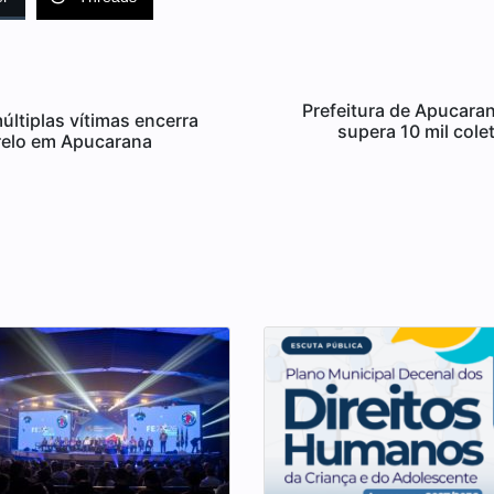
Prefeitura de Apucara
últiplas vítimas encerra
supera 10 mil cole
elo em Apucarana