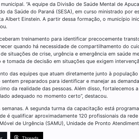
 municipal. “A equipe da Divisão de Saúde Mental de Apuc
ado da Saúde do Paraná (SESA), em curso ministrado por es
ta Albert Einstein. A partir dessa formação, o município in
mou.
ceberam treinamento para identificar precocemente transtor
conhecer quando há necessidade de compartilhamento do cui
 situações de crise, urgência e emergência em saúde men
do e tomada de decisão em situações que exigem intervençã
ento das equipes que atuam diretamente junto à população
se sentem preparados para identificar e manejar as deman
ximo da realidade das pessoas. Além disso, fortalecemos a 
idado adequado no momento certo”, destacou.
mas semanas. A segunda turma da capacitação está program
de é qualificar aproximadamente 120 profissionais da rede
 Móvel de Urgência (SAMU), Unidade de Pronto Atendiment
er
Threads