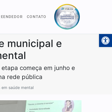
REENDEDOR
CONTATO
Open 
e municipal e
ental
a etapa começa em junho e
na rede pública
os em saúde mental