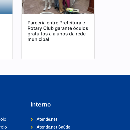
Parceria entre Prefeitura e
Rotary Club garante óculos
o
gratuitos a alunos da rede
municipal
Interno
colo
Atende.net
colo
Atende.net Saúde