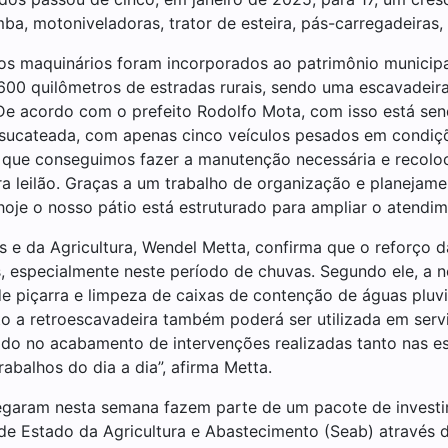
, motoniveladoras, trator de esteira, pás-carregadeiras,
os maquinários foram incorporados ao patrimônio municipal
00 quilômetros de estradas rurais, sendo uma escavadeira
De acordo com o prefeito Rodolfo Mota, com isso está sen
 sucateada, com apenas cinco veículos pesados em condiçõ
que conseguimos fazer a manutenção necessária e recoloc
a leilão. Graças a um trabalho de organização e planejam
je o nosso pátio está estruturado para ampliar o atendimen
s e da Agricultura, Wendel Metta, confirma que o reforço d
especialmente neste período de chuvas. Segundo ele, a no
e piçarra e limpeza de caixas de contenção de águas pluvia
to a retroescavadeira também poderá ser utilizada em ser
do no acabamento de intervenções realizadas tanto nas est
abalhos do dia a dia”, afirma Metta.
chegaram nesta semana fazem parte de um pacote de inves
 de Estado da Agricultura e Abastecimento (Seab) através 