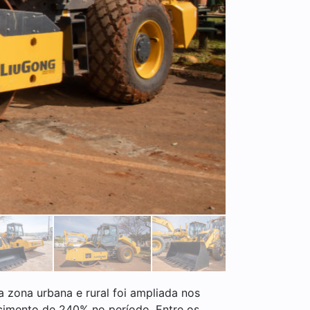
 zona urbana e rural foi ampliada nos
scimento de 240% no período. Entre os